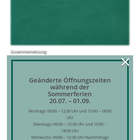
×
Zusammensetzung:
25% R125, 23% R32, 52%
R134a
ANWENDUNGSBEREICHE
Geänderte Öffnungszeiten
Wärmepumpenanlagen
während der
Normalkühlung
Sommerferien
20.07. – 01.09.
GEBINDEGRÖSSEN
Montags: 09:00 – 12:30 Uhr und 15:00 – 18:00
Wir führen Pfandflaschen und Eigentumsflaschen in allen
Uhr
gängigen Größen:
Dienstags: 09:00 – 12:30 Uhr und 15:00 –
18:00 Uhr
12 kg
Mittwochs: 09:00 – 12:30 Uhr Nachmittags