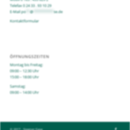
Telefax 0 24 33 . 93 10 29
E-Mail
po
**
@
**********
se.de
Kontaktformular
ÖFFNUNGSZEITEN
Montag bis Freitag:
09:00 – 12:30 Uhr
15:00 – 18:00 Uhr
Samstag:
09:00 – 14:00 Uhr
© 2017 - Stegner Gase