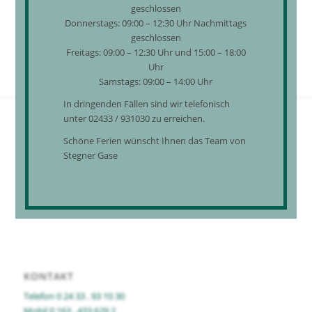
25 kg
geschlossen
Donnerstags: 09:00 – 12:30 Uhr Nachmittags
56 kg
geschlossen
Freitags: 09:00 – 12:30 Uhr und 15:00 – 18:00
Uhr
Samstags: 09:00 – 14:00 Uhr
In dringenden Fällen sind wir telefonisch
unter 02433 / 931030 zu erreichen.
Schöne Ferien wünscht Ihnen das Team von
HIER FINDEN SIE UNS
Stegner Gase
Ottostraße 8
Industriegebiet Baal
41836 Hückelhoven
KONTAKT
Telefon 0 24 33 . 93 10 30
Mobil 0 163 . 433 629 2