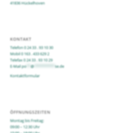
41836 Hückelhoven
KONTAKT
Telefon 0 24 33 . 93 10 30
Mobil 0 163 . 433 629 2
Telefax 0 24 33 . 93 10 29
E-Mail
po
**
@
**********
se.de
Kontaktformular
ÖFFNUNGSZEITEN
Montag bis Freitag:
09:00 – 12:30 Uhr
15:00 – 18:00 Uhr