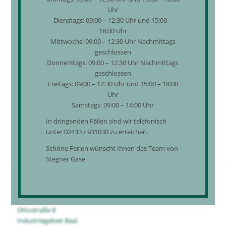
Uhr
Dienstags: 09:00 – 12:30 Uhr und 15:00 –
FLASCHENGRÖSSEN
18:00 Uhr
Wir führen Pfandflaschen und Eigentumsflaschen in allen
Mittwochs: 09:00 – 12:30 Uhr Nachmittags
gängigen Größen:
geschlossen
Donnerstags: 09:00 – 12:30 Uhr Nachmittags
5 Liter
geschlossen
10 Liter
Freitags: 09:00 – 12:30 Uhr und 15:00 – 18:00
Uhr
20 Liter
Samstags: 09:00 – 14:00 Uhr
50 Liter
In dringenden Fällen sind wir telefonisch
unter 02433 / 931030 zu erreichen.
Schöne Ferien wünscht Ihnen das Team von
Stegner Gase
HIER FINDEN SIE UNS
Ottostraße 8
Industriegebiet Baal