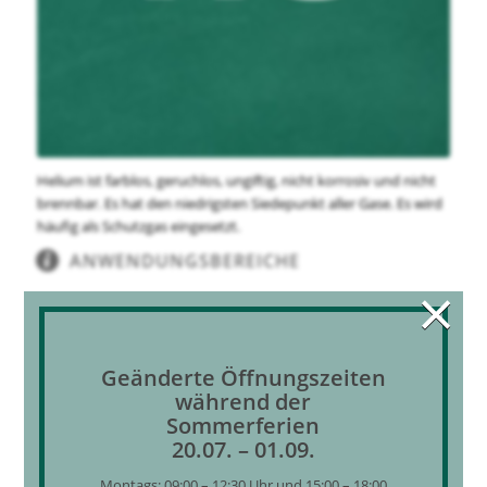
Helium ist farblos, geruchlos, ungiftig, nicht korrosiv und nicht
brennbar. Es hat den niedrigsten Siedepunkt aller Gase. Es wird
häufig als Schutzgas eingesetzt.
ANWENDUNGSBEREICHE
×
Schutzgas zum Schweißen
Ballongas
Metallurgie
Geänderte Öffnungszeiten
Glasfasertechnik
während der
Lecksuche
Sommerferien
20.07. – 01.09.
Forschung
Tiefseetauchen
Montags: 09:00 – 12:30 Uhr und 15:00 – 18:00