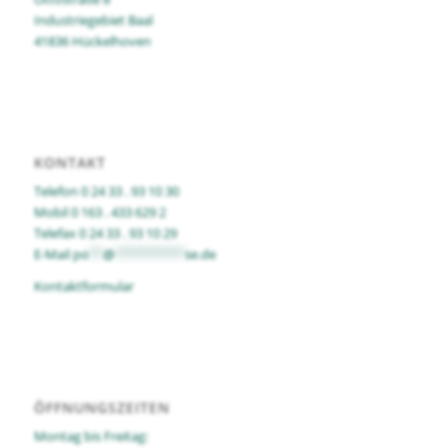
Industriegebiet Baal
41836 Hückelhoven
KONTAKT
Telefon 0 24 33 . 93 10 30
Mobil 0 163 . 433 629 2
Telefax 0 24 33 . 93 10 29
E-Mail
po
**
@
**********
se.de
Kontaktformular
ÖFFNUNGSZEITEN
Montag bis Freitag: