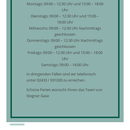
Montags: 09:00 – 12:30 Uhr und 15:00 – 18:00
Uhr
Dienstags: 09:00 – 12:30 Uhr und 15:00 –
18:00 Uhr
Mittwochs: 09:00 – 12:30 Uhr Nachmittags
geschlossen
Donnerstags: 09:00 – 12:30 Uhr Nachmittags
geschlossen
Freitags: 09:00 – 12:30 Uhr und 15:00 – 18:00
Uhr
Samstags: 09:00 – 14:00 Uhr
In dringenden Fällen sind wir telefonisch
unter 02433 / 931030 zu erreichen.
Schöne Ferien wünscht Ihnen das Team von
Stegner Gase
Sauerstoff